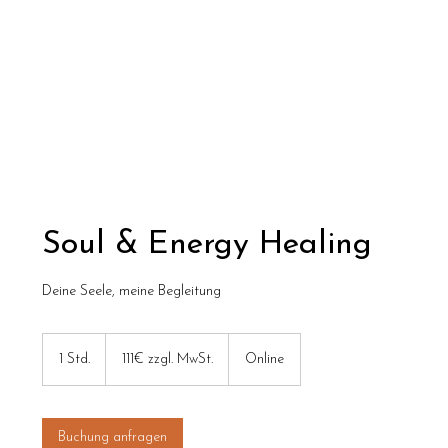
Soul & Energy Healing
Deine Seele, meine Begleitung
111€
zzgl.
1 Std.
1
111€ zzgl. MwSt.
Online
MwSt.
S
t
d
Buchung anfragen