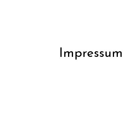
Impressum
Angaben gemäß § 5 TMG
Stefanie Albus
c/o Postflex #10222
Emsdettener Str. 10
48268 Greven
E-Mail:
Stefanie@oilexquisite.de