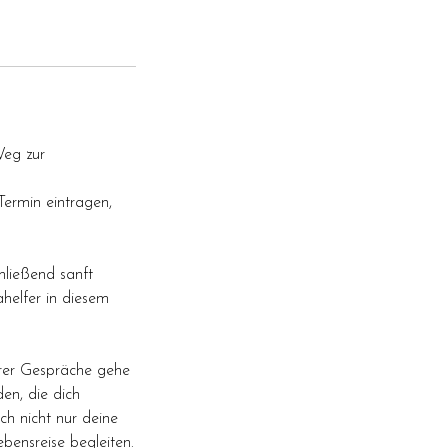
Weg zur
Termin eintragen,
hließend sanft
ahelfer in diesem
erer Gespräche gehe
en, die dich
ch nicht nur deine
bensreise begleiten.