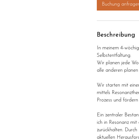
d
Buchung anfrage
.
Beschreibung
In meinem 4-wöchige
Selbstentfaltung.
Wir planen jede Woc
alle anderen planen 
Wir starten mit eine
mittels Resonanzther
Prozess und fördern
Ein zentraler Besta
ich in Resonanz mit 
zurückhalten. Durch 
aktuellen Herausfor