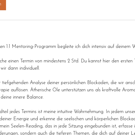
n
n 1:1 Mentoring-Programm begleite ich dich intensiv auf deinem 
he einen Termin von mindestens 2 Std. Du kannst hier den ersten 
wir dann individuell.
r tiefgehenden Analyse deiner persönlichen Blockaden, die wir ansc
apie auflösen. Ätherische Öle unterstützen uns als kraftvolle Arom
 deine innere Balance.
ndteil jedes Termins ist meine intuitive Wahrnehmung. In jedem uns
deiner Energie und erkenne die seelischen und körperlichen Blockad
mein Seelen-Reading, das in jede Sitzung eingebunden ist, erfasse i
derungen, sondern auch die tieferen Themen, die dich auf deiner Le