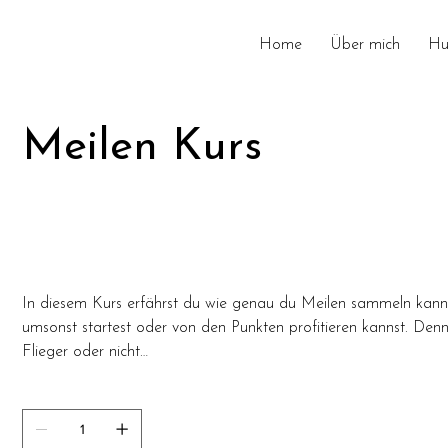
Home
Über mich
Hu
Meilen Kurs
Artikelnummer:
Artikelnummer:
3
3
Preis
99,00 €
exkl. MwSt.
In diesem Kurs erfährst du wie genau du Meilen sammeln kanns
umsonst startest oder von den Punkten profitieren kannst. Denn
Flieger oder nicht…
Anzahl